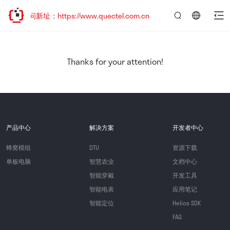
访问新址：https://www.quectel.com.cn
言：
简
体
中
Thanks for your attention!
文
产品中心
解决方案
开发者中心
蜂窝模组
DTU
资源下载
单板电脑
智慧农业
文档中心
智能穿戴
开发工具
智能电表
应用笔记
智能定位
Helios SDK
FAQ