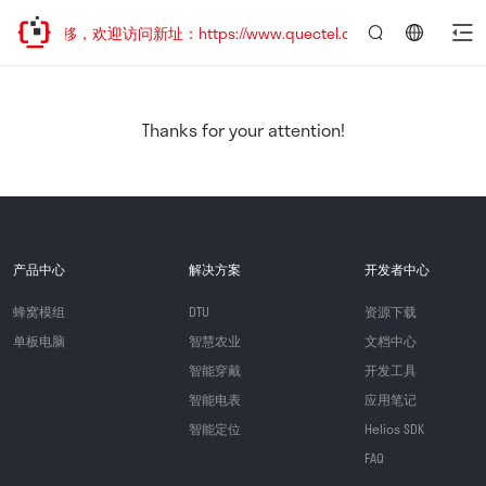
址已迁移，欢迎访问新址：https://www.quectel.com.cn
言：
简
体
中
Thanks for your attention!
文
产品中心
解决方案
开发者中心
蜂窝模组
DTU
资源下载
单板电脑
智慧农业
文档中心
智能穿戴
开发工具
智能电表
应用笔记
智能定位
Helios SDK
FAQ