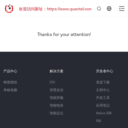
迁移，欢迎访问新址：https://www.quectel.com.cn
言：
简
体
中
Thanks for your attention!
文
产品中心
解决方案
开发者中心
蜂窝模组
DTU
资源下载
单板电脑
智慧农业
文档中心
智能穿戴
开发工具
智能电表
应用笔记
智能定位
Helios SDK
FAQ