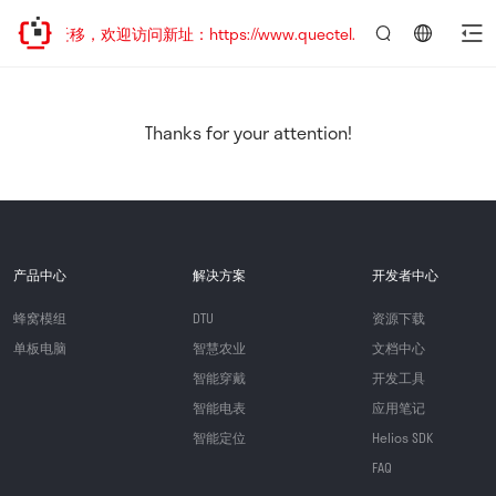
地址已迁移，欢迎访问新址：https://www.quectel.com.cn
言：
简
体
中
Thanks for your attention!
文
产品中心
解决方案
开发者中心
蜂窝模组
DTU
资源下载
单板电脑
智慧农业
文档中心
智能穿戴
开发工具
智能电表
应用笔记
智能定位
Helios SDK
FAQ