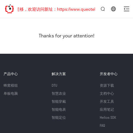
地址已迁移，欢迎访问新址：https://www.quectel.com.cn
言：
简
体
中
Thanks for your attention!
文
产品中心
解决方案
开发者中心
蜂窝模组
DTU
资源下载
单板电脑
智慧农业
文档中心
智能穿戴
开发工具
智能电表
应用笔记
智能定位
Helios SDK
FAQ