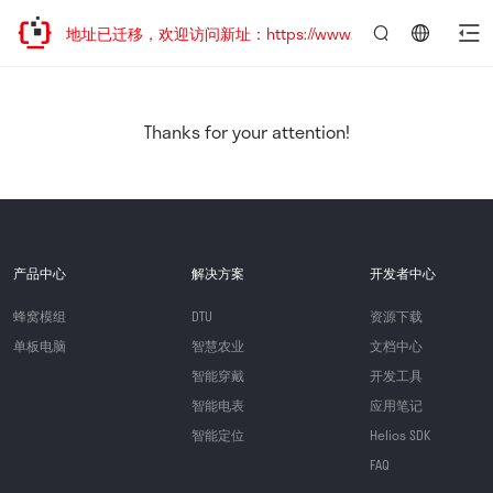
网站地址已迁移，欢迎访问新址：https://www.quectel.com.cn
言：
简
体
中
Thanks for your attention!
文
产品中心
解决方案
开发者中心
蜂窝模组
DTU
资源下载
单板电脑
智慧农业
文档中心
智能穿戴
开发工具
智能电表
应用笔记
智能定位
Helios SDK
FAQ