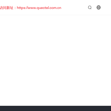
https://www.quectel.com.cn
言：
简
体
中
文