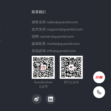
联系我们
议
销售支持: sales@quectel.com
策
技术支持: support@quectel.com
招聘: career@quectel.com
们
媒体联系: media@quectel.com
其他咨询: info@quectel.com
QuecDevZone
官方公众号
公众号