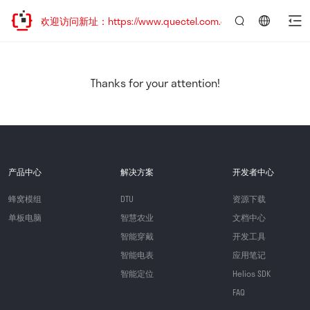
移，欢迎访问新址：https://www.quectel.com.cn
言：
简
体
中
Thanks for your attention!
文
产品中心
解决方案
开发者中心
蜂窝模组
DTU
资源下载
单板电脑
智慧农业
文档中心
智能穿戴
开发工具
智能电表
应用笔记
智能定位
Helios SDK
FAQ