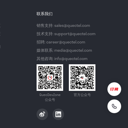
联系我们
议
销售支持: sales@quectel.com
策
技术支持: support@quectel.com
招聘: career@quectel.com
们
媒体联系: media@quectel.com
其他咨询: info@quectel.com
QuecDevZone
官方公众号
公众号