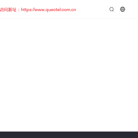
https://www.quectel.com.cn
言：
简
体
中
文