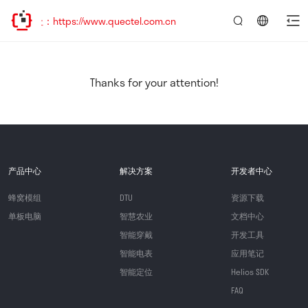
：https://www.quectel.com.cn
言：
简
体
中
Thanks for your attention!
文
产品中心
解决方案
开发者中心
蜂窝模组
DTU
资源下载
单板电脑
智慧农业
文档中心
智能穿戴
开发工具
智能电表
应用笔记
智能定位
Helios SDK
FAQ