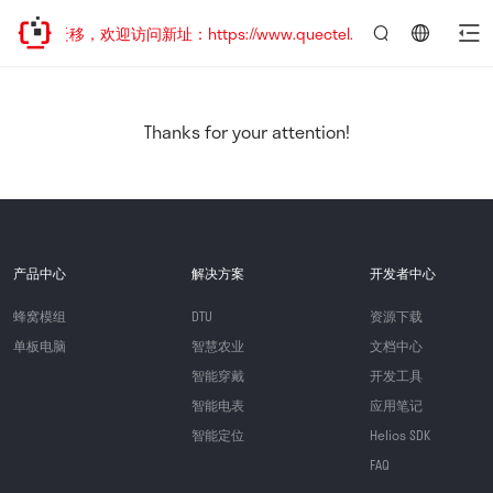
地址已迁移，欢迎访问新址：https://www.quectel.com.cn
言：
简
体
中
Thanks for your attention!
文
产品中心
解决方案
开发者中心
蜂窝模组
DTU
资源下载
单板电脑
智慧农业
文档中心
智能穿戴
开发工具
智能电表
应用笔记
智能定位
Helios SDK
FAQ