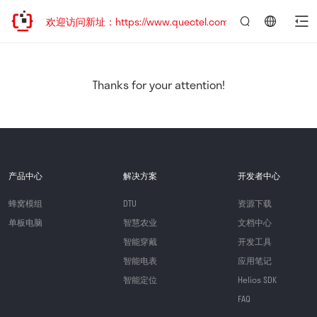
迁移，欢迎访问新址：https://www.quectel.com.cn
言：
简
体
中
Thanks for your attention!
文
产品中心
解决方案
开发者中心
蜂窝模组
DTU
资源下载
单板电脑
智慧农业
文档中心
智能穿戴
开发工具
智能电表
应用笔记
智能定位
Helios SDK
FAQ