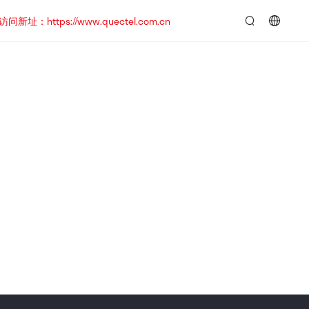
https://www.quectel.com.cn
言：
简
体
中
文