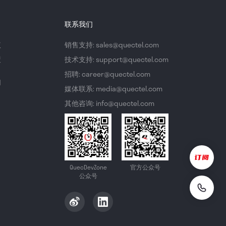
联系我们
议
销售支持: sales@quectel.com
策
技术支持: support@quectel.com
招聘: career@quectel.com
们
媒体联系: media@quectel.com
其他咨询: info@quectel.com
QuecDevZone
官方公众号
公众号