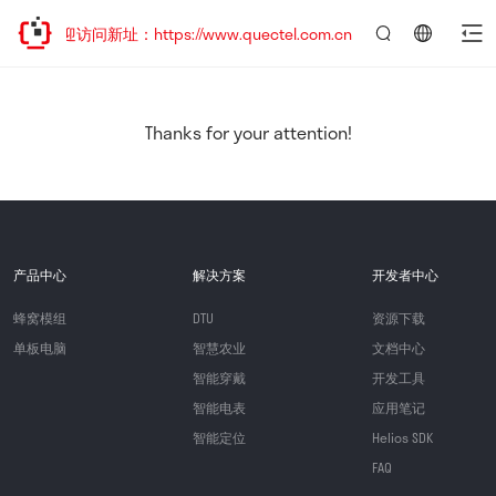
，欢迎访问新址：https://www.quectel.com.cn
言：
简
体
中
Thanks for your attention!
文
产品中心
解决方案
开发者中心
蜂窝模组
DTU
资源下载
单板电脑
智慧农业
文档中心
智能穿戴
开发工具
智能电表
应用笔记
智能定位
Helios SDK
FAQ