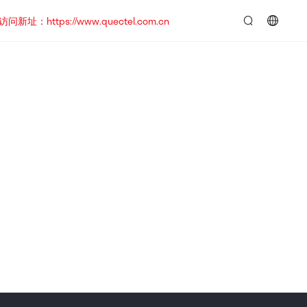
https://www.quectel.com.cn
言：
简
体
中
文