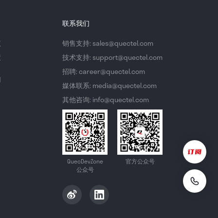
联系我们
议
销售支持: sales@quectel.com
策
技术支持: support@quectel.com
招聘: career@quectel.com
们
媒体联系: media@quectel.com
其他咨询: info@quectel.com
QuecDevZone
官方公众号
公众号