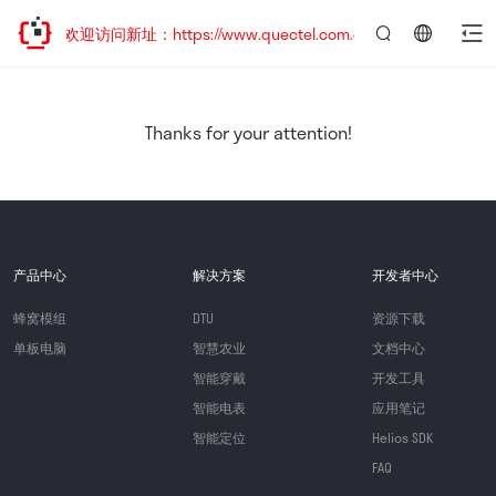
移，欢迎访问新址：https://www.quectel.com.cn
言：
简
体
中
Thanks for your attention!
文
产品中心
解决方案
开发者中心
蜂窝模组
DTU
资源下载
单板电脑
智慧农业
文档中心
智能穿戴
开发工具
智能电表
应用笔记
智能定位
Helios SDK
FAQ