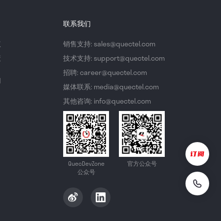
联系我们
议
销售支持: sales@quectel.com
策
技术支持: support@quectel.com
招聘: career@quectel.com
们
媒体联系: media@quectel.com
其他咨询: info@quectel.com
QuecDevZone
官方公众号
公众号