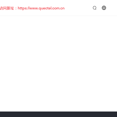
https://www.quectel.com.cn
言：
简
体
中
文