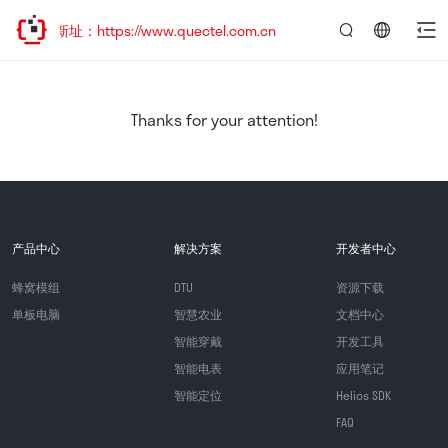
新址：https://www.quectel.com.cn
言：
简
体
中
Thanks for your attention!
文
产品中心
解决方案
开发者中心
蜂窝模组
DTU
资源下载
单板电脑
智慧农业
文档中心
智能穿戴
开发工具
智能电表
应用笔记
智能定位
Helios SDK
FAQ