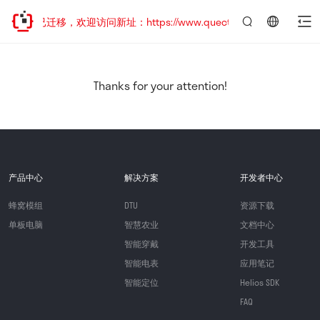
网站地址已迁移，欢迎访问新址：https://www.quectel.com.cn
言：
简
体
中
Thanks for your attention!
文
产品中心
解决方案
开发者中心
蜂窝模组
DTU
资源下载
单板电脑
智慧农业
文档中心
智能穿戴
开发工具
智能电表
应用笔记
智能定位
Helios SDK
FAQ