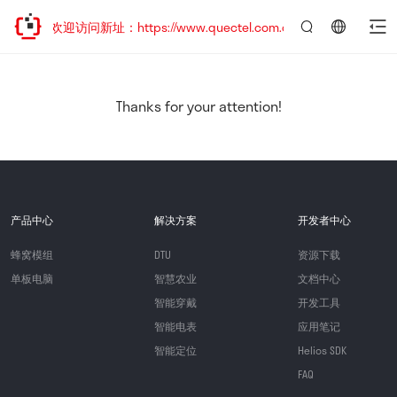
移，欢迎访问新址：https://www.quectel.com.cn
言：
简
体
中
Thanks for your attention!
文
产品中心
解决方案
开发者中心
蜂窝模组
DTU
资源下载
单板电脑
智慧农业
文档中心
智能穿戴
开发工具
智能电表
应用笔记
智能定位
Helios SDK
FAQ