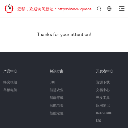
站地址已迁移，欢迎访问新址：https://www.quectel.com.cn
言：
简
体
中
Thanks for your attention!
文
产品中心
解决方案
开发者中心
蜂窝模组
DTU
资源下载
单板电脑
智慧农业
文档中心
智能穿戴
开发工具
智能电表
应用笔记
智能定位
Helios SDK
FAQ