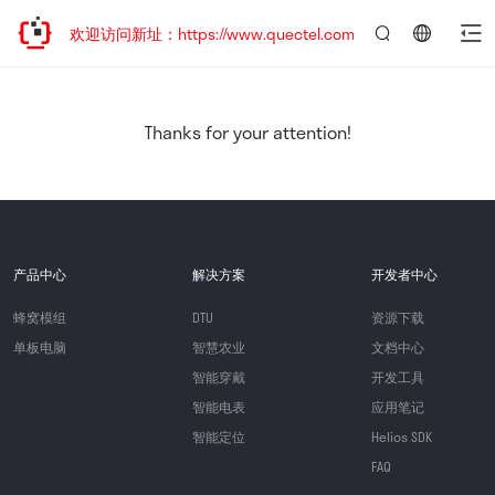
迁移，欢迎访问新址：https://www.quectel.com.cn
言：
简
体
中
Thanks for your attention!
文
产品中心
解决方案
开发者中心
蜂窝模组
DTU
资源下载
单板电脑
智慧农业
文档中心
智能穿戴
开发工具
智能电表
应用笔记
智能定位
Helios SDK
FAQ