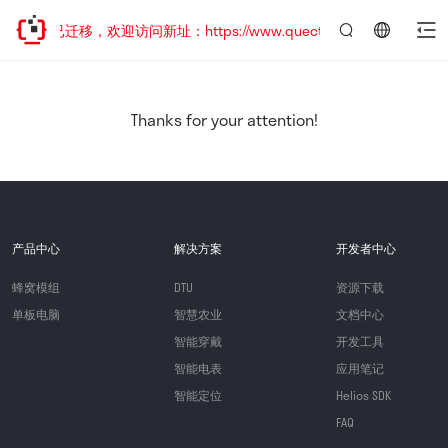
网站地址已迁移，欢迎访问新址：https://www.quectel.com.cn
言：
简
体
中
Thanks for your attention!
文
产品中心
解决方案
开发者中心
蜂窝模组
DTU
资源下载
单板电脑
智慧农业
文档中心
智能穿戴
开发工具
智能电表
应用笔记
智能定位
Helios SDK
FAQ