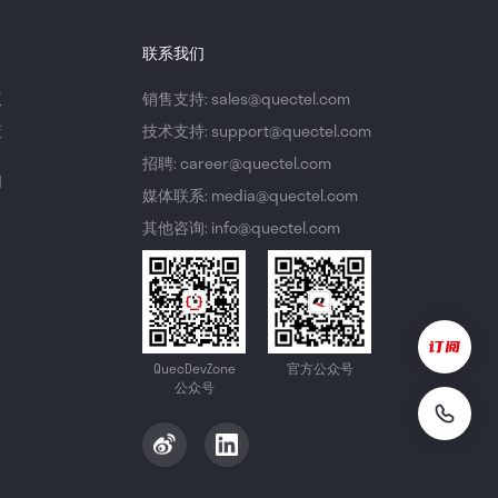
联系我们
议
销售支持: sales@quectel.com
策
技术支持: support@quectel.com
招聘: career@quectel.com
们
媒体联系: media@quectel.com
其他咨询: info@quectel.com
QuecDevZone
官方公众号
公众号