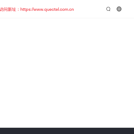
https://www.quectel.com.cn
言：
简
体
中
文