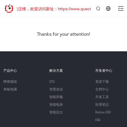
网站地址已迁移，欢迎访问新址：https://www.quectel.com.cn
言：
简
体
中
Thanks for your attention!
文
产品中心
解决方案
开发者中心
蜂窝模组
DTU
资源下载
单板电脑
智慧农业
文档中心
智能穿戴
开发工具
智能电表
应用笔记
智能定位
Helios SDK
FAQ