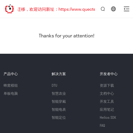
站地址已迁移，欢迎访问新址：https://www.quectel.com.cn
言：
简
体
中
Thanks for your attention!
文
产品中心
解决方案
开发者中心
蜂窝模组
DTU
资源下载
单板电脑
智慧农业
文档中心
智能穿戴
开发工具
智能电表
应用笔记
智能定位
Helios SDK
FAQ