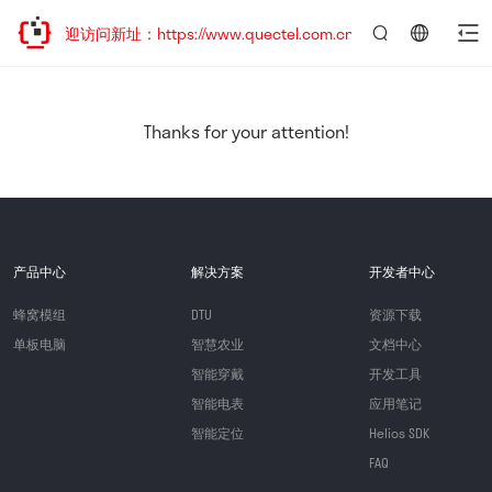
，欢迎访问新址：https://www.quectel.com.cn
言：
简
体
中
Thanks for your attention!
文
产品中心
解决方案
开发者中心
蜂窝模组
DTU
资源下载
单板电脑
智慧农业
文档中心
智能穿戴
开发工具
智能电表
应用笔记
智能定位
Helios SDK
FAQ