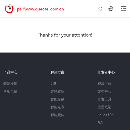
ps://www.quectel.com.cn
言：
简
体
中
Thanks for your attention!
文
产品中心
解决方案
开发者中心
蜂窝模组
DTU
资源下载
单板电脑
智慧农业
文档中心
智能穿戴
开发工具
智能电表
应用笔记
智能定位
Helios SDK
FAQ