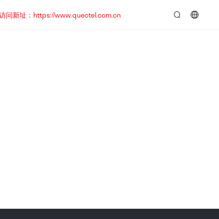
https://www.quectel.com.cn
言：
简
体
中
文