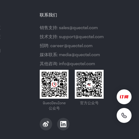
联系我们
议
销售支持: sales@quectel.com
策
技术支持: support@quectel.com
招聘: career@quectel.com
们
媒体联系: media@quectel.com
其他咨询: info@quectel.com
QuecDevZone
官方公众号
公众号