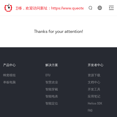
站地址已迁移，欢迎访问新址：https://www.quectel.com.cn
言：
简
体
中
Thanks for your attention!
文
产品中心
解决方案
开发者中心
蜂窝模组
DTU
资源下载
单板电脑
智慧农业
文档中心
智能穿戴
开发工具
智能电表
应用笔记
智能定位
Helios SDK
FAQ