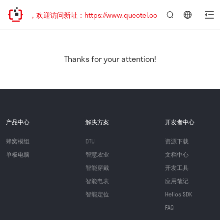
已迁移，欢迎访问新址：https://www.quectel.com.cn
言：
简
体
中
Thanks for your attention!
文
产品中心
解决方案
开发者中心
蜂窝模组
DTU
资源下载
单板电脑
智慧农业
文档中心
智能穿戴
开发工具
智能电表
应用笔记
智能定位
Helios SDK
FAQ