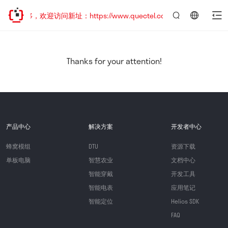
址已迁移，欢迎访问新址：https://www.quectel.com.cn
言：
简
体
中
Thanks for your attention!
文
产品中心
解决方案
开发者中心
蜂窝模组
DTU
资源下载
单板电脑
智慧农业
文档中心
智能穿戴
开发工具
智能电表
应用笔记
智能定位
Helios SDK
FAQ