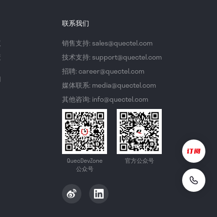
联系我们
议
销售支持: sales@quectel.com
策
技术支持: support@quectel.com
招聘: career@quectel.com
们
媒体联系: media@quectel.com
其他咨询: info@quectel.com
QuecDevZone
官方公众号
公众号