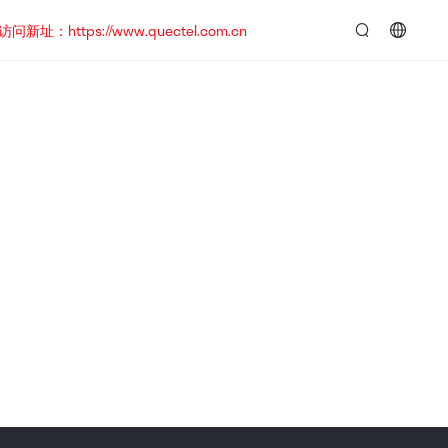
https://www.quectel.com.cn
言：
简
体
中
文