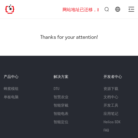
网站地址已迁移，欢迎访问新址：https://www
言：
简
体
中
Thanks for your attention!
文
产品中心
解决方案
开发者中心
蜂窝模组
DTU
资源下载
单板电脑
智慧农业
文档中心
智能穿戴
开发工具
智能电表
应用笔记
智能定位
Helios SDK
FAQ