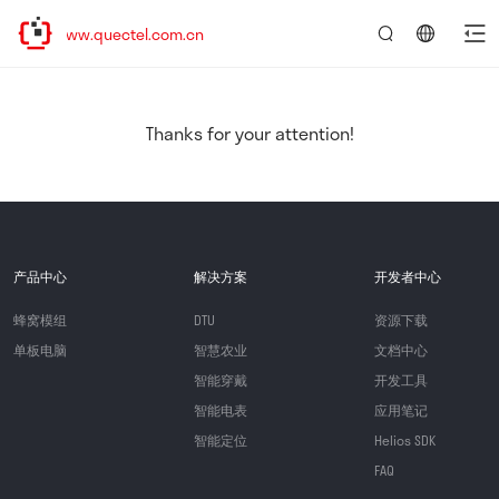
/www.quectel.com.cn
言：
简
体
中
Thanks for your attention!
文
产品中心
解决方案
开发者中心
蜂窝模组
DTU
资源下载
单板电脑
智慧农业
文档中心
智能穿戴
开发工具
智能电表
应用笔记
智能定位
Helios SDK
FAQ