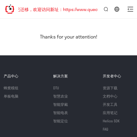
网站地址已迁移，欢迎访问新址：https://www.quectel.com.cn
言：
简
体
中
Thanks for your attention!
文
产品中心
解决方案
开发者中心
蜂窝模组
DTU
资源下载
单板电脑
智慧农业
文档中心
智能穿戴
开发工具
智能电表
应用笔记
智能定位
Helios SDK
FAQ