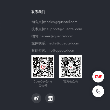
联系我们
议
销售支持: sales@quectel.com
策
技术支持: support@quectel.com
招聘: career@quectel.com
们
媒体联系: media@quectel.com
其他咨询: info@quectel.com
QuecDevZone
官方公众号
公众号