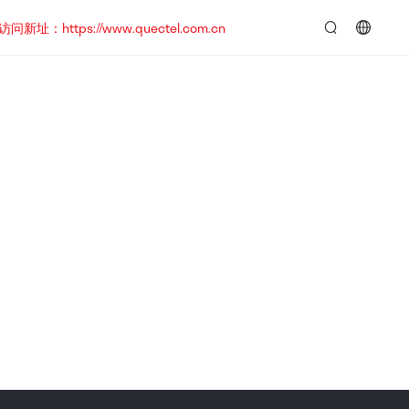
https://www.quectel.com.cn
言：
简
体
中
文