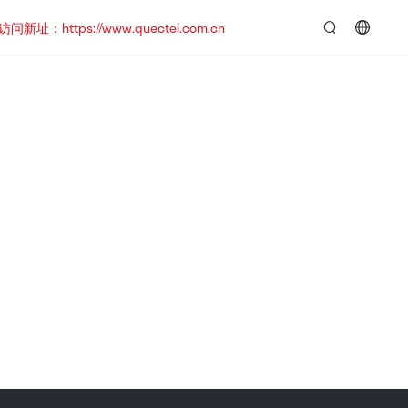
https://www.quectel.com.cn
言：
简
体
中
文