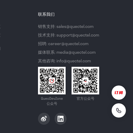
联系我们
议
销售支持: sales@quectel.com
策
技术支持: support@quectel.com
招聘: career@quectel.com
们
媒体联系: media@quectel.com
其他咨询: info@quectel.com
QuecDevZone
官方公众号
公众号