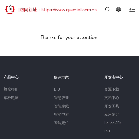
欢迎访问新址：https://www.quectel.com.cn
言：
简
体
中
Thanks for your attention!
文
产品中心
解决方案
开发者中心
蜂窝模组
DTU
资源下载
单板电脑
智慧农业
文档中心
智能穿戴
开发工具
智能电表
应用笔记
智能定位
Helios SDK
FAQ