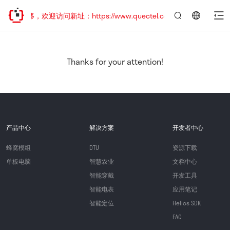
址已迁移，欢迎访问新址：https://www.quectel.com.cn
言：
简
体
中
Thanks for your attention!
文
产品中心
解决方案
开发者中心
蜂窝模组
DTU
资源下载
单板电脑
智慧农业
文档中心
智能穿戴
开发工具
智能电表
应用笔记
智能定位
Helios SDK
FAQ