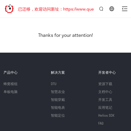
网站地址已迁移，欢迎访问新址：https://www.quectel.com.cn
言：
简
体
中
Thanks for your attention!
文
产品中心
解决方案
开发者中心
蜂窝模组
DTU
资源下载
单板电脑
智慧农业
文档中心
智能穿戴
开发工具
智能电表
应用笔记
智能定位
Helios SDK
FAQ