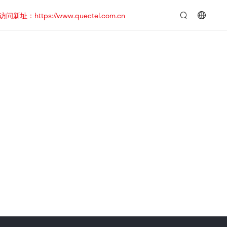
https://www.quectel.com.cn
言：
简
体
中
文