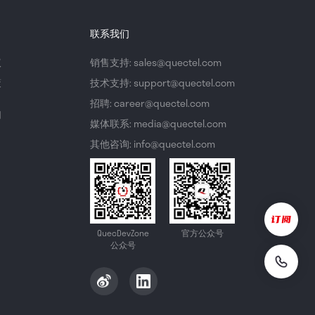
联系我们
议
销售支持: sales@quectel.com
策
技术支持: support@quectel.com
招聘: career@quectel.com
们
媒体联系: media@quectel.com
其他咨询: info@quectel.com
QuecDevZone
官方公众号
公众号