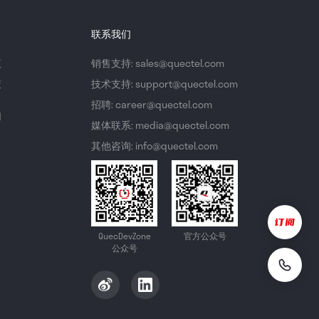
联系我们
议
销售支持: sales@quectel.com
策
技术支持: support@quectel.com
招聘: career@quectel.com
们
媒体联系: media@quectel.com
其他咨询: info@quectel.com
QuecDevZone
官方公众号
公众号