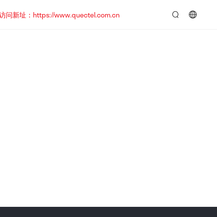
https://www.quectel.com.cn
言：
简
体
中
文