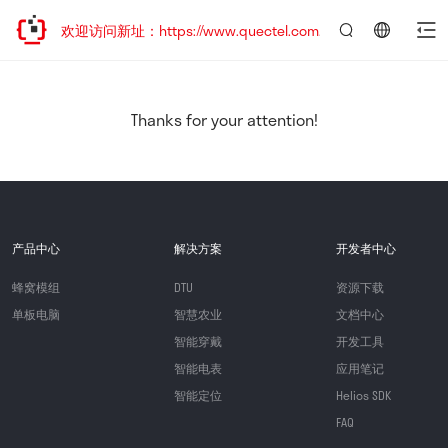
迁移，欢迎访问新址：https://www.quectel.com.cn
言：
简
体
中
Thanks for your attention!
文
产品中心
解决方案
开发者中心
蜂窝模组
DTU
资源下载
单板电脑
智慧农业
文档中心
智能穿戴
开发工具
智能电表
应用笔记
智能定位
Helios SDK
FAQ