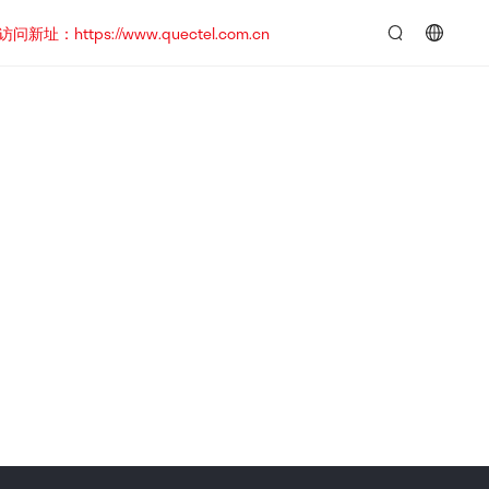
https://www.quectel.com.cn
言：
简
体
中
文