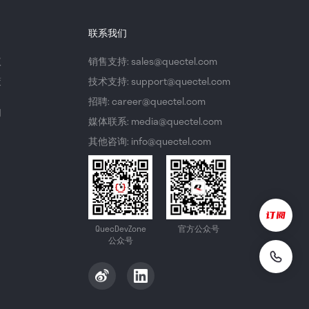
联系我们
议
销售支持: sales@quectel.com
策
技术支持: support@quectel.com
招聘: career@quectel.com
们
媒体联系: media@quectel.com
其他咨询: info@quectel.com
QuecDevZone
官方公众号
公众号