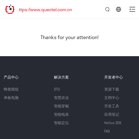
ttps://www.quectel.com.cn
言：
简
体
中
Thanks for your attention!
文
产品中心
解决方案
开发者中心
蜂窝模组
DTU
资源下载
单板电脑
智慧农业
文档中心
智能穿戴
开发工具
智能电表
应用笔记
智能定位
Helios SDK
FAQ