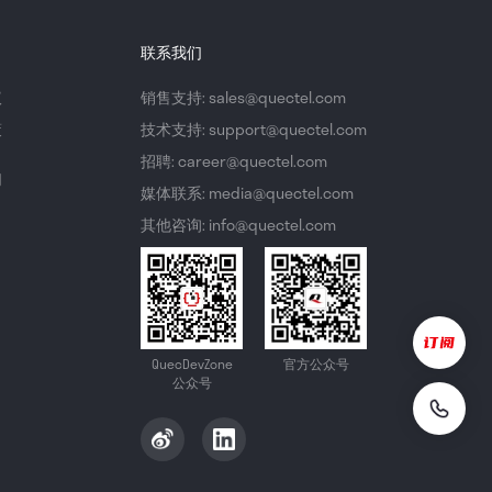
联系我们
议
销售支持: sales@quectel.com
策
技术支持: support@quectel.com
招聘: career@quectel.com
们
媒体联系: media@quectel.com
其他咨询: info@quectel.com
QuecDevZone
官方公众号
公众号