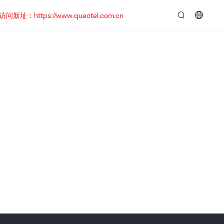
https://www.quectel.com.cn
言：
简
体
中
文