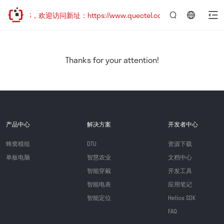
已迁移，欢迎访问新址：https://www.quectel.com.cn
言：
简
体
中
Thanks for your attention!
文
产品中心
解决方案
开发者中心
蜂窝模组
DTU
资源下载
单板电脑
智慧农业
文档中心
智能穿戴
开发工具
智能电表
应用笔记
智能定位
Helios SDK
FAQ