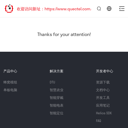
移，欢迎访问新址：https://www.quectel.com.cn
言：
简
体
中
Thanks for your attention!
文
产品中心
解决方案
开发者中心
蜂窝模组
DTU
资源下载
单板电脑
智慧农业
文档中心
智能穿戴
开发工具
智能电表
应用笔记
智能定位
Helios SDK
FAQ