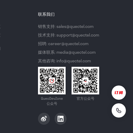
联系我们
议
销售支持: sales@quectel.com
策
技术支持: support@quectel.com
招聘: career@quectel.com
们
媒体联系: media@quectel.com
其他咨询: info@quectel.com
QuecDevZone
官方公众号
公众号