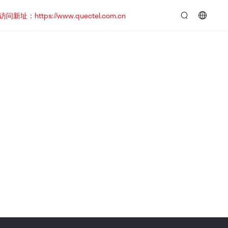
https://www.quectel.com.cn
言：
简
体
中
文